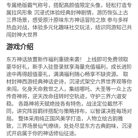
专属绝版霸气称号，搭配高颜值限定头像，轻松打造专
属拉风形象 沉浸式体验经典封神剧情，游历恢弘上古
三界场景，感受原汁原味东方神话冒险之旅 参与多样
热血对战，体验多元化趣味社交玩法，结识同游知己共
闯封神大世界
游戏介绍
东方神话放置新作福利重磅来袭！ 上线即可免费领取
豪华好礼，新手入驻登录就享海量充值福利，成长进阶
途中再得超值豪礼，满满福利随心畅享不缺资源。 取
材封神西游经典神话史诗，沉浸式架空六界世界观等你
来闯。化身天命救世之人，集结哪吒、大圣等一众上古
传奇神将，逆天改命扭转时空轨迹，守护三界六道安
稳。 各路神将天赋绝技各有特色，战法定位截然不
同，讲究阵容羁绊搭配与策略排布，以智谋决胜每场对
局。 整体采用纯正国风美学打造，人物立绘古韵雅
致，三界场景仙气缭绕，处处尽显东方古典韵味，沉浸
式开启属于你的神话修仙征途。