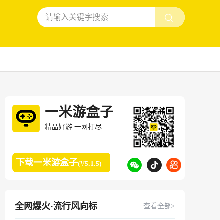
一米游盒子
精品好游 一网打尽
下载一米游盒子
(V5.1.5)
全网爆火·流行风向标
查看全部>