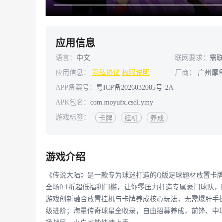
应用信息
语言：
中文
联网要求：
需
应用信息：
隐私协议
权限说明
厂商：
广州摩鱼
APP备案号：
粤ICP备2026032085号-2A
APK包名：
com.moyufx.csdl.ymy
游戏标签：
卡牌
挂机
养成
游戏介绍
《传说大陆》是一款专为球迷打造的Q版足球题材放置卡
全场0.1折超低福利门槛，让你零压力打造专属豪门球队
游戏创新融合放置挂机与卡牌养成核心玩法，无需爆肝手
级进阶；海量传奇球星全收录，自由招募养成，前锋、中