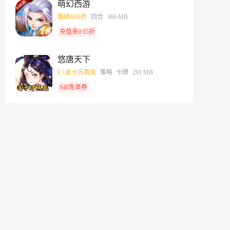
萌幻西游
首续0.05折
回合
360 MB
充值享0.05折
悠唐天下
0.1送十万真充
策略
· 卡牌
291 MB
648免单券