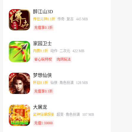
醉江山3D
传世元神0.1折
传奇
· 复古
445 MB
充值享0.1折
家园卫士
内置0.1折
动作
· 二次元
422 MB
省心玩特权
肉鸽玩法
梦想仙侠
怀旧0.1折
仙侠
· 角色扮演
128 MB
充值享0.1折
大屠龙
武神狂爆超变
超变
· 角色扮演
107 MB
充值1:10000