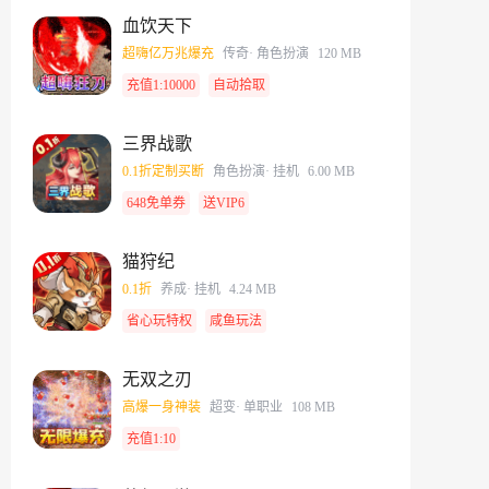
血饮天下
超嗨亿万兆爆充
传奇
· 角色扮演
120 MB
充值1:10000
自动拾取
三界战歌
0.1折定制买断
角色扮演
· 挂机
6.00 MB
648免单券
送VIP6
猫狩纪
0.1折
养成
· 挂机
4.24 MB
省心玩特权
咸鱼玩法
无双之刃
高爆一身神装
超变
· 单职业
108 MB
充值1:10