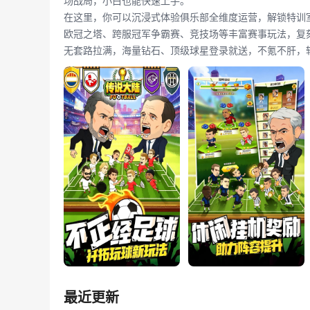
场战局，小白也能快速上手。
在这里，你可以沉浸式体验俱乐部全维度运营，解锁特训
欧冠之塔、跨服冠军争霸赛、竞技场等丰富赛事玩法，复刻
无套路拉满，海量钻石、顶级球星登录就送，不氪不肝，
最近更新