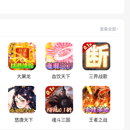
查看全部>
大屠龙
血饮天下
三界战歌
悠唐天下
魂斗三国
王者之战