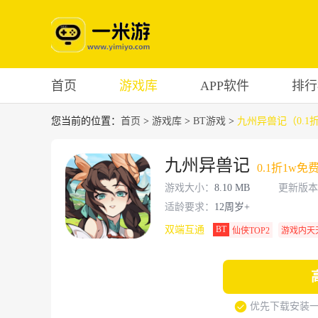
首页
游戏库
APP软件
排行
您当前的位置：
首页
>
游戏库
>
BT游戏
>
九州异兽记（0.1
九州异兽记
0.1折1w免
游戏大小：
8.10 MB
更新版本
适龄要求：
12周岁+
双端互通
BT
仙侠TOP2
游戏内天
优先下载安装