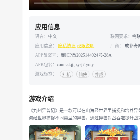
应用信息
语言：
中文
联网要求：
需
应用信息：
隐私协议
权限说明
厂商：
成都奇
APP备案号：
蜀ICP备2025144024号-28A
APK包名：
com.cdqj.jzysj7.ymy
游戏标签：
挂机
仙侠
养成
游戏介绍
《九州异曾记》是一款可以在山海经世界里捕捉和培养异
海经世界捕捉不同类型的异兽，通过异兽对战吞噬提升战