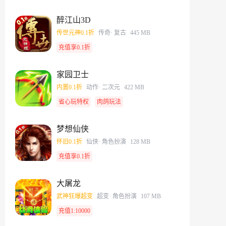
醉江山3D
传世元神0.1折
传奇
· 复古
445 MB
充值享0.1折
家园卫士
内置0.1折
动作
· 二次元
422 MB
省心玩特权
肉鸽玩法
梦想仙侠
怀旧0.1折
仙侠
· 角色扮演
128 MB
充值享0.1折
大屠龙
武神狂爆超变
超变
· 角色扮演
107 MB
充值1:10000