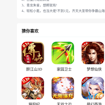
3、青龙朱雀，想孵就有!
4、轻松小氪，也当大佬!不到1元，齐天大圣带你争霸山海
猜你喜欢
醉江山3D
家园卫士
梦想仙侠
猫狩纪
无双之刃
萌幻西游