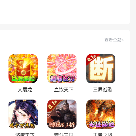
查看全部>
大屠龙
血饮天下
三界战歌
悠唐天下
魂斗三国
王者之战