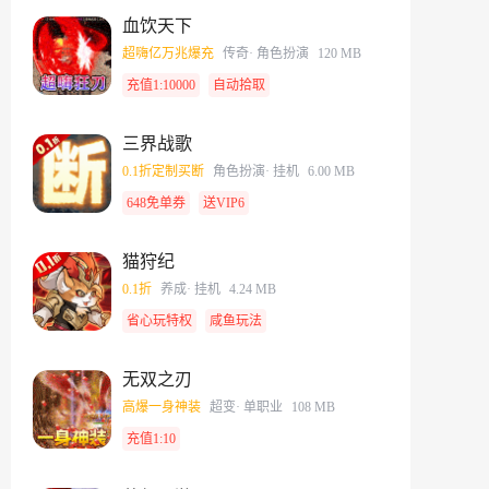
血饮天下
超嗨亿万兆爆充
传奇
· 角色扮演
120 MB
充值1:10000
自动拾取
三界战歌
0.1折定制买断
角色扮演
· 挂机
6.00 MB
648免单券
送VIP6
猫狩纪
0.1折
养成
· 挂机
4.24 MB
省心玩特权
咸鱼玩法
无双之刃
高爆一身神装
超变
· 单职业
108 MB
充值1:10