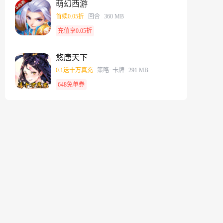
萌幻西游
首续0.05折
回合
360 MB
充值享0.05折
悠唐天下
0.1送十万真充
策略
· 卡牌
291 MB
648免单券