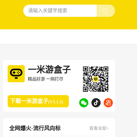
一米游盒子
精品好游 一网打尽
下载一米游盒子
(V5.1.5)
全网爆火·流行风向标
查看全部>