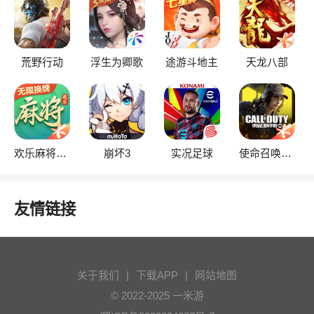
荒野行动
浮生为卿歌
途游斗地主
天龙八部
欢乐麻将全集
崩坏3
实况足球
使命召唤手游
友情链接
关于我们
|
下载APP
|
网站地图
© 2022-2025 一米游