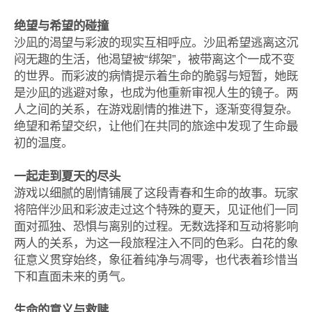
绝望与希望的碰撞
沙凪的渴望与彩波的现实互相呼应。沙凪希望逃离这沉
闷无趣的生活，他渴望被“绑架”，被带离这个一成不变
的世界。而彩波的病情提示着生命的脆弱与短暂，她既
是沙凪的逃避对象，也成为他重新审视人生的镜子。两
人之间的关系，在游戏剧情的推进下，逐渐变得复杂。
绝望和希望交织，让他们在共同的旅途中发现了生命最
初的温度。
一起走到夏天的尽头
游戏以细腻的剧情铺展了这段青春和生命的故事。玩家
将陪伴沙凪和彩波走过这个特殊的夏天，见证他们一同
面对孤独、恐惧与离别的过程。无数选择和互动将影响
两人的关系，为这一段旅程注入不同的色彩。白花的象
征意义贯穿始终，象征着纯净与凋零，也代表着珍惜当
下和直面未来的勇气。
生命的意义与救赎