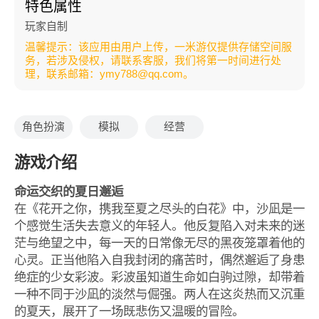
特色属性
玩家自制
温馨提示：该应用由用户上传，一米游仅提供存储空间服
务，若涉及侵权，请联系客服，我们将第一时间进行处
理，联系邮箱：ymy788@qq.com。
角色扮演
模拟
经营
游戏介绍
命运交织的夏日邂逅
在《花开之你，携我至夏之尽头的白花》中，沙凪是一
个感觉生活失去意义的年轻人。他反复陷入对未来的迷
茫与绝望之中，每一天的日常像无尽的黑夜笼罩着他的
心灵。正当他陷入自我封闭的痛苦时，偶然邂逅了身患
绝症的少女彩波。彩波虽知道生命如白驹过隙，却带着
一种不同于沙凪的淡然与倔强。两人在这炎热而又沉重
的夏天，展开了一场既悲伤又温暖的冒险。