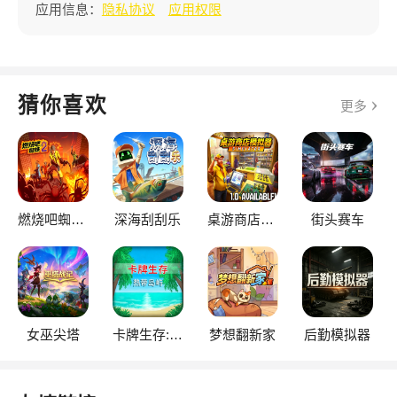
应用信息：
隐私协议
应用权限
猜你喜欢
更多
燃烧吧蜘蛛2
深海刮刮乐
桌游商店模拟器
街头赛车
女巫尖塔
卡牌生存:热带岛屿
梦想翻新家
后勤模拟器