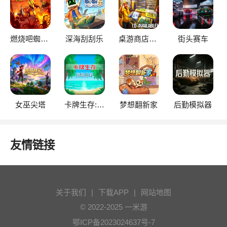
燃烧吧蜘蛛2
深海刮刮乐
桌游商店模拟器
街头赛车
女巫尖塔
卡牌生存:热带岛屿
梦想翻新家
后勤模拟器
友情链接
关于我们
|
下载APP
|
网站地图
© 2022-2025 一米游
鄂ICP备2023024637号-7