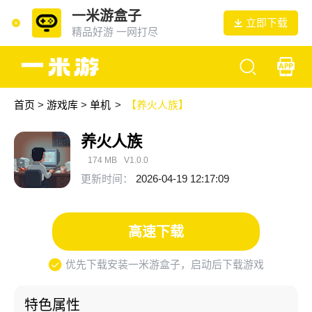
一米游盒子
立即下载
精品好游 一网打尽
首页
>
游戏库
>
单机
>
【养火人族】
养火人族
174 MB
V1.0.0
更新时间：
2026-04-19 12:17:09
高速下载
优先下载安装一米游盒子，启动后下载游戏
特色属性