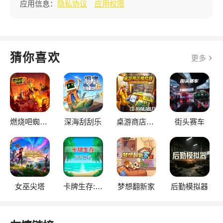
应用信息：
隐私协议
应用权限
猜你喜欢
更多
燃烧吧蜘蛛2
深海刮刮乐
桌游商店模拟器
街头赛车
女巫尖塔
卡牌生存:热带岛屿
梦想翻新家
后勤模拟器