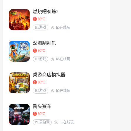
燃烧吧蜘蛛2
80°C
H5游戏
h5在线玩
深海刮刮乐
80°C
H5游戏
h5在线玩
桌游商店模拟器
80°C
H5游戏
h5在线玩
街头赛车
80°C
PC云游戏
h5在线玩