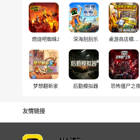
燃烧吧蜘蛛2
深海刮刮乐
桌游商店模拟器
梦想翻新家
后勤模拟器
恐怖僵尸之
友情链接