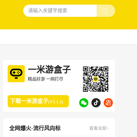
一米游盒子
精品好游 一网打尽
下载一米游盒子
(V5.1.5)
全网爆火·流行风向标
查看全部>