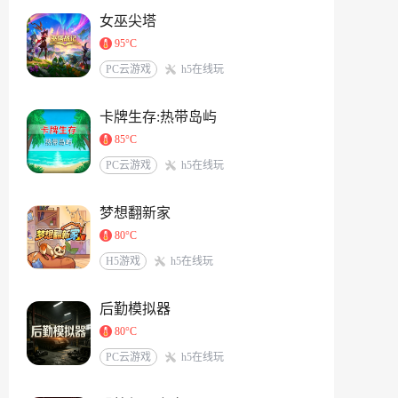
女巫尖塔
95°C
PC云游戏
h5在线玩
卡牌生存:热带岛屿
85°C
PC云游戏
h5在线玩
梦想翻新家
80°C
H5游戏
h5在线玩
后勤模拟器
80°C
PC云游戏
h5在线玩