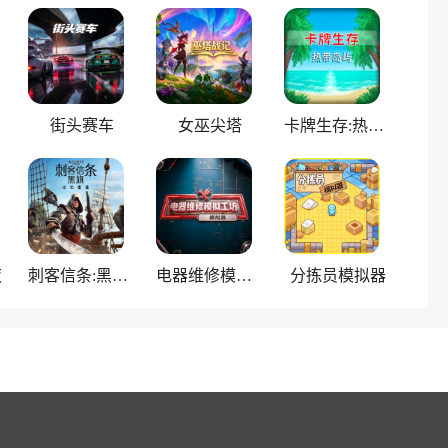
街头赛车
女巫尖塔
卡牌生存:热带岛屿
夜
刺客信条:黑旗重制版
电器维修模拟工坊
分拣员模拟器