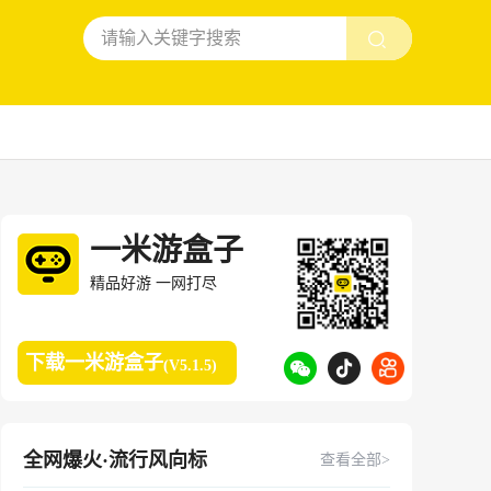
一米游盒子
精品好游 一网打尽
下载一米游盒子
(V5.1.5)
全网爆火·流行风向标
查看全部>