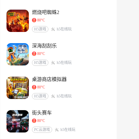
燃烧吧蜘蛛2
80°C
H5游戏
h5在线玩
深海刮刮乐
80°C
H5游戏
h5在线玩
桌游商店模拟器
80°C
H5游戏
h5在线玩
街头赛车
80°C
PC云游戏
h5在线玩