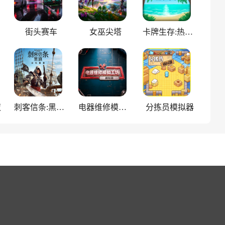
街头赛车
女巫尖塔
卡牌生存:热带岛屿
夜
刺客信条:黑旗重制版
电器维修模拟工坊
分拣员模拟器