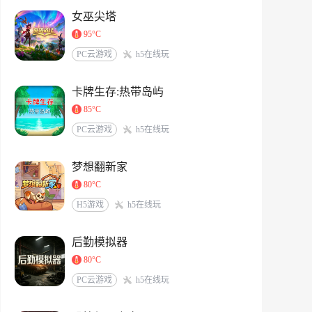
女巫尖塔
95°C
PC云游戏
h5在线玩
卡牌生存:热带岛屿
85°C
PC云游戏
h5在线玩
梦想翻新家
80°C
H5游戏
h5在线玩
后勤模拟器
80°C
PC云游戏
h5在线玩