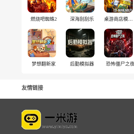
燃烧吧蜘蛛2
深海刮刮乐
桌游商店模拟器
梦想翻新家
后勤模拟器
恐怖僵尸之
友情链接