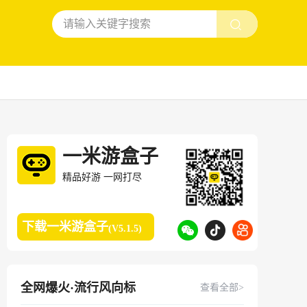
一米游盒子
精品好游 一网打尽
下载一米游盒子
(V5.1.5)
全网爆火·流行风向标
查看全部>