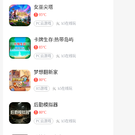
女巫尖塔
95°C
PC云游戏
h5在线玩
卡牌生存:热带岛屿
85°C
PC云游戏
h5在线玩
梦想翻新家
80°C
H5游戏
h5在线玩
后勤模拟器
80°C
PC云游戏
h5在线玩