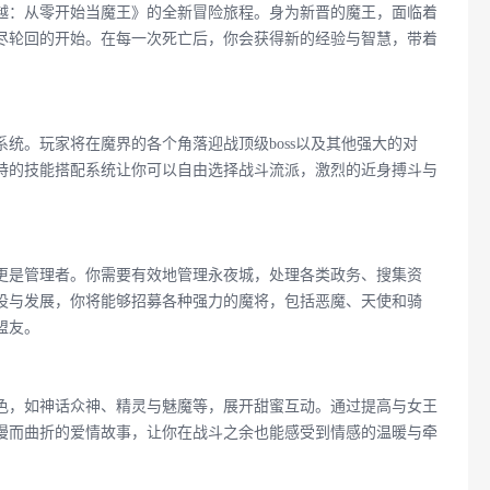
越：从零开始当魔王》的全新冒险旅程。身为新晋的魔王，面临着
尽轮回的开始。在每一次死亡后，你会获得新的经验与智慧，带着
统。玩家将在魔界的各个角落迎战顶级boss以及其他强大的对
特的技能搭配系统让你可以自由选择战斗流派，激烈的近身搏斗与
更是管理者。你需要有效地管理永夜城，处理各类政务、搜集资
设与发展，你将能够招募各种强力的魔将，包括恶魔、天使和骑
盟友。
色，如神话众神、精灵与魅魔等，展开甜蜜互动。通过提高与女王
漫而曲折的爱情故事，让你在战斗之余也能感受到情感的温暖与牵