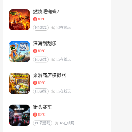
燃烧吧蜘蛛2
80°C
H5游戏
h5在线玩
深海刮刮乐
80°C
H5游戏
h5在线玩
桌游商店模拟器
80°C
H5游戏
h5在线玩
街头赛车
80°C
PC云游戏
h5在线玩