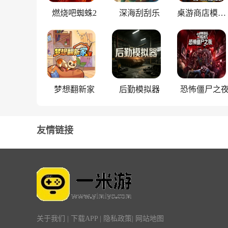
燃烧吧蜘蛛2
深海刮刮乐
桌游商店模拟器
梦想翻新家
后勤模拟器
恐怖僵尸之
友情链接
关于我们
|
下载APP
|
隐私政策
|
网站地图