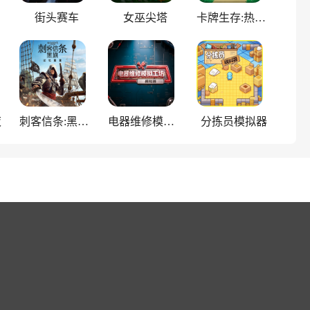
街头赛车
女巫尖塔
卡牌生存:热带岛屿
夜
刺客信条:黑旗重制版
电器维修模拟工坊
分拣员模拟器