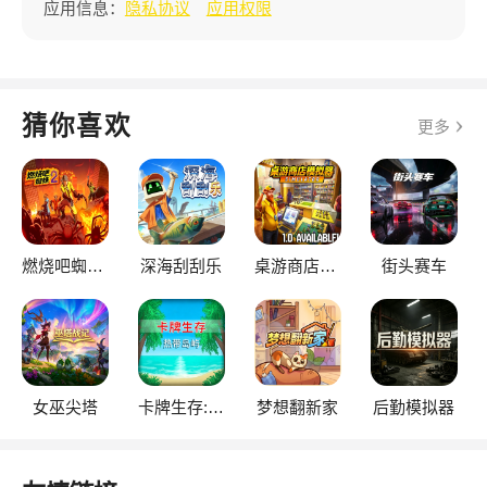
应用信息：
隐私协议
应用权限
猜你喜欢
更多
燃烧吧蜘蛛2
深海刮刮乐
桌游商店模拟器
街头赛车
女巫尖塔
卡牌生存:热带岛屿
梦想翻新家
后勤模拟器