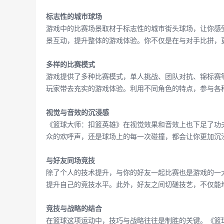
标志性的城市球场
游戏中的比赛场景取材于标志性的城市街头球场，让你感
景互动，提升整体的游戏体验。你不仅是在与对手比拼，
多样的比赛模式
游戏提供了多种比赛模式，单人挑战、团队对抗、锦标赛
玩家带去充实的游戏体验。利用不同角色的特点，参与各
视觉与音效的沉浸感
《篮球大师：扣篮英雄》在视觉效果和音效上也下足了功
众的欢呼声，还是球场上的每一次碰撞，都会让你更加沉
与好友同场竞技
除了个人的技术提升，与你的好友一起比赛也是游戏的一
提升自己的竞技水平。此外，好友之间切磋技艺，不仅能
竞技与战略的结合
在篮球这项运动中，技巧与战略往往是制胜的关键。《篮