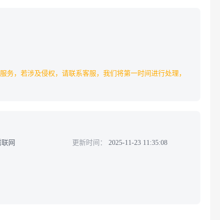
服务，若涉及侵权，请联系客服，我们将第一时间进行处理，
需联网
更新时间：
2025-11-23 11:35:08