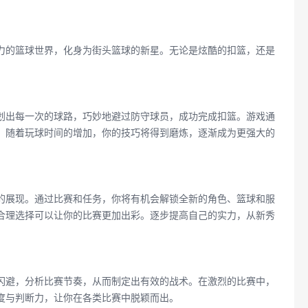
力的篮球世界，化身为街头篮球的新星。无论是炫酷的扣篮，还是
。
划出每一次的球路，巧妙地避过防守球员，成功完成扣篮。游戏通
。随着玩球时间的增加，你的技巧将得到磨炼，逐渐成为更强大的
的展现。通过比赛和任务，你将有机会解锁全新的角色、篮球和服
合理选择可以让你的比赛更加出彩。逐步提高自己的实力，从新秀
闪避，分析比赛节奏，从而制定出有效的战术。在激烈的比赛中，
度与判断力，让你在各类比赛中脱颖而出。