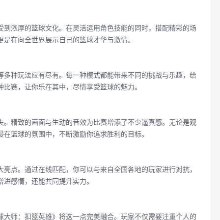
受到浓厚的篮球文化。在灵活运用角色技能的同时，搭配精彩的场
更是在向全世界展示自己的篮球才华与激情。
等多种玩法应有尽有。每一种模式都能带来不同的挑战与乐趣，给
种比赛，让你乐在其中，尽情享受篮球的魅力。
夫。精致的画面与生动的音效为比赛增添了不少逼真感。无论是观
浸在篮球的氛围中，不断激励你追求胜利的目标。
大亮点。通过在线匹配，你可以与来自全国各地的玩家进行对抗，
增进感情，还能共同提升实力。
球大师：扣篮英雄》将这一点完美融合。玩家不仅需要注重个人的