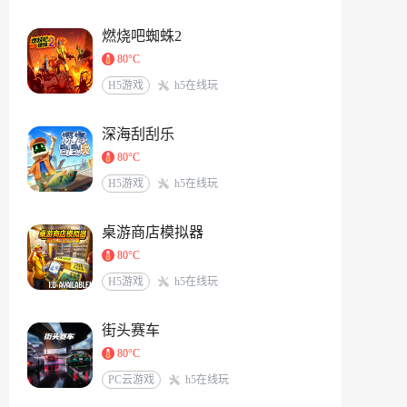
燃烧吧蜘蛛2
80°C
H5游戏
h5在线玩
深海刮刮乐
80°C
H5游戏
h5在线玩
桌游商店模拟器
80°C
H5游戏
h5在线玩
街头赛车
80°C
PC云游戏
h5在线玩