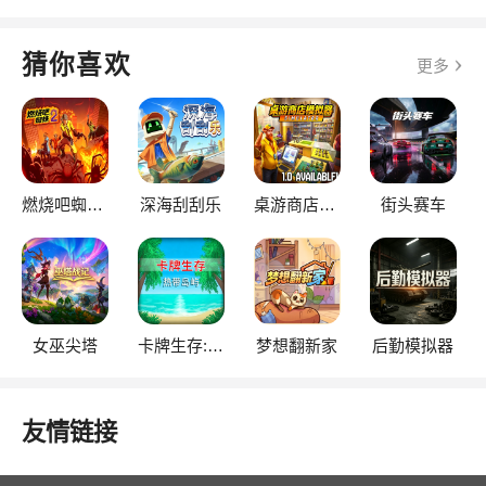
猜你喜欢
更多
燃烧吧蜘蛛2
深海刮刮乐
桌游商店模拟器
街头赛车
女巫尖塔
卡牌生存:热带岛屿
梦想翻新家
后勤模拟器
友情链接