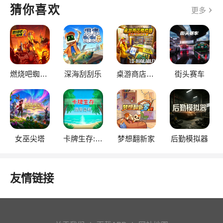
猜你喜欢
更多
燃烧吧蜘蛛2
深海刮刮乐
桌游商店模拟器
街头赛车
女巫尖塔
卡牌生存:热带岛屿
梦想翻新家
后勤模拟器
友情链接