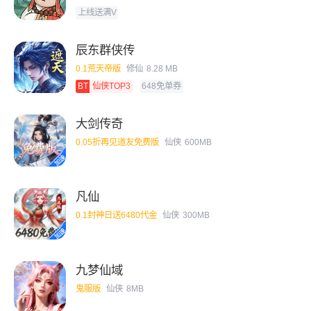
上线送满V
辰东群侠传
0.1荒天帝版
修仙
8.28 MB
BT
仙侠TOP3
648免单券
大剑传奇
0.05折再见道友免费版
仙侠
600MB
凡仙
0.1封神日送6480代金
仙侠
300MB
九梦仙域
鬼服版
仙侠
8MB