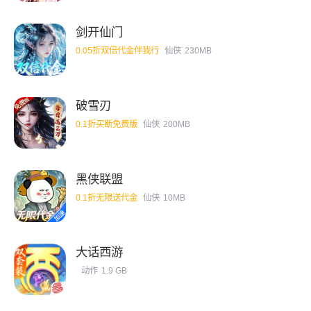
剑开仙门
0.05折双倍代金伴我行
仙侠
230MB
破雪刃
0.1折买断免费版
仙侠
200MB
黑侠联盟
0.1折无限送代金
仙侠
10MB
大话西游
动作
1.9 GB