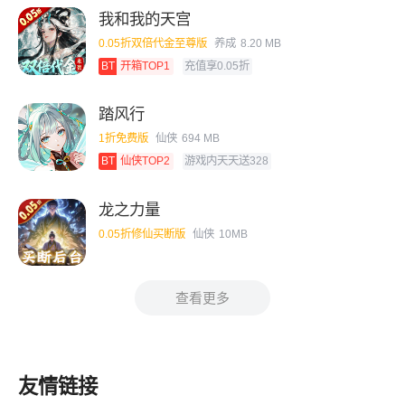
我和我的天宫
0.05折双倍代金至尊版
养成
8.20 MB
BT
开箱TOP1
充值享0.05折
踏风行
1折免费版
仙侠
694 MB
BT
仙侠TOP2
游戏内天天送328
龙之力量
0.05折修仙买断版
仙侠
10MB
查看更多
友情链接