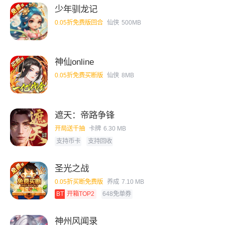
少年驯龙记
0.05折免费版回合
仙侠
500MB
神仙online
0.05折免费买断版
仙侠
8MB
遮天：帝路争锋
开局送千抽
卡牌
6.30 MB
支持币卡
支持回收
圣光之战
0.05折买断免费版
养成
7.10 MB
BT
开箱TOP2
648免单券
神州风闻录