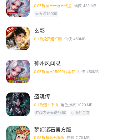
0.05折每日一万五代金
仙侠
438 MB
天天送15000
玄影
0.1折免费送红颜
仙侠
450MB
神州风闻录
0.05折每日15000代金券
仙侠
450MB
盗魂传
0.1折道士下山
角色扮演
1020 MB
游戏内天天送6480
可囤代金券
梦幻诸石官方版
0.05折超返无限版
挂机
7.70 MB