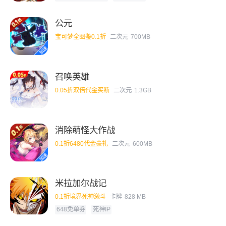
公元
宝可梦全图鉴0.1折
二次元
700MB
召唤英雄
0.05折双倍代金买断
二次元
1.3GB
消除萌怪大作战
0.1折6480代金豪礼
二次元
600MB
米拉加尔战记
0.1折境界死神激斗
卡牌
828 MB
648免单券
死神IP