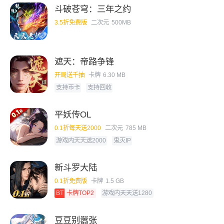
斗破苍穹：三年之约
3.5折免费版
二次元
500MB
遮天：帝路争锋
开局送千抽
卡牌
6.30 MB
支持币卡
支持回收
平妖传OL
0.1折每天送2000
二次元
785 MB
游戏内天天送2000
鬼灭IP
新斗罗大陆
0.1折免费版
卡牌
1.5 GB
BT
卡牌TOP2
游戏内天天送1280
豆豆别嚣张