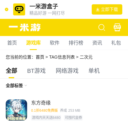
一米游盒子
立即下载
精品好游 一网打尽
首页
游戏库
软件
排行榜
资讯
礼包
您当前的位置：
首页
> TAG信息列表 > 二次元
全部
BT游戏
网络游戏
单机
全部标签
东方奇缘
0.1折6480免费版
养成
253 MB
游戏内天天送6480
可囤代金券