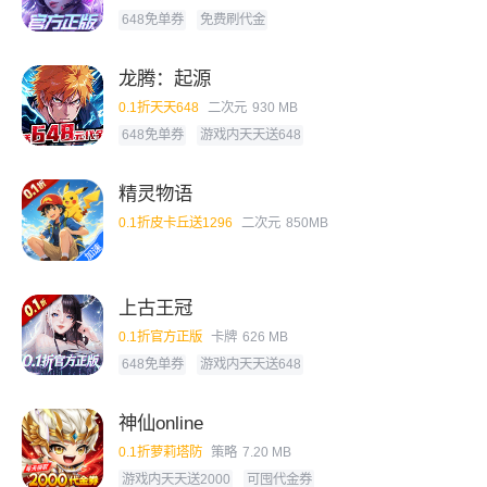
648免单券
免费刷代金
龙腾：起源
0.1折天天648
二次元
930 MB
648免单券
游戏内天天送648
精灵物语
0.1折皮卡丘送1296
二次元
850MB
上古王冠
0.1折官方正版
卡牌
626 MB
648免单券
游戏内天天送648
神仙online
0.1折萝莉塔防
策略
7.20 MB
游戏内天天送2000
可囤代金券