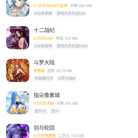
0.1折天天648代金券
卡牌
664 MB
648免单券
游戏内天天送648
十二战纪
0.05折6480
养成
412 MB
648免单券
游戏内天天送6480
斗罗大陆
青春版
挂机
16.70 MB
开局爆代币
斗罗大陆IP
指尖像素城
3.5折送千抽
卡牌
441 MB
直升V5
送S+
剑与轮回
0.05折免费版
二次元
713 MB