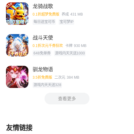
龙骑战歌
0.1折超梦免费版
养成
431 MB
每日送宝可币
宝可梦IP
战斗天使
0.1折次元千券狂欢
卡牌
930 MB
648免单券
游戏内天天送1000
驯龙物语
3.5折免费版
二次元
384 MB
游戏内天天送328
查看更多
友情链接